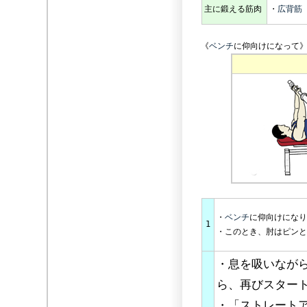
主に鍛える筋肉
・
広背筋
《
ベンチ
に仰向けになって
・
ベンチ
に仰向けになり
1
・このとき、肘はピンと
・息を吸いなが
ら、再びスター
・「ストレート