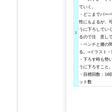
ていく。
・どこまでバー
性にもよるが、
うに下ろしてい
2
るので注 意し
・
ベンチ
と腰の
る。⇒
イラスト
・
・下ろす時も勢
うに下ろすこと
・目標回数：10
ット数