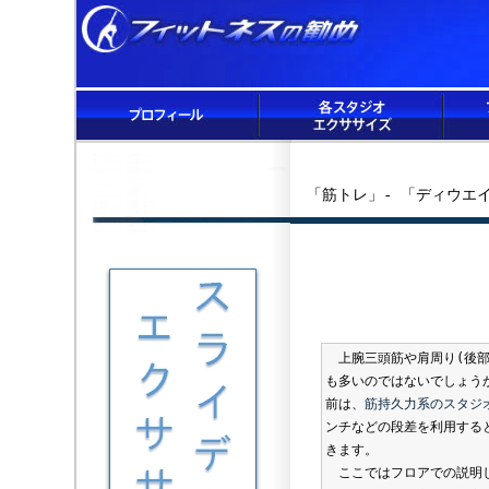
「筋トレ」- 「ディウエ
上腕三頭筋や肩周り(後部
も多いのではないでしょう
前は、
筋持久力系のスタジ
ンチなどの段差を利用する
きます。
ここではフロアでの説明し