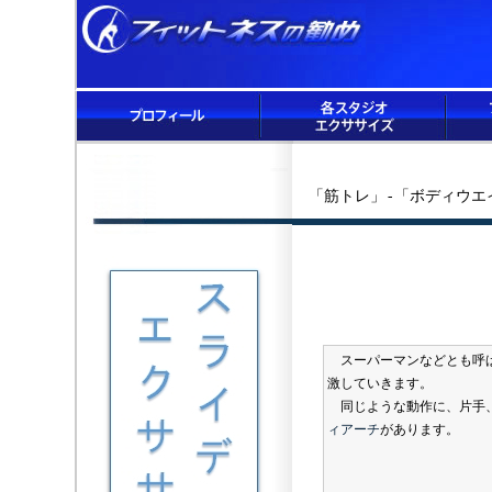
「筋トレ」-「ボディウエ
スーパーマンなどとも呼ば
激していきます。
同じような動作に、片手
ィアーチ
があります。