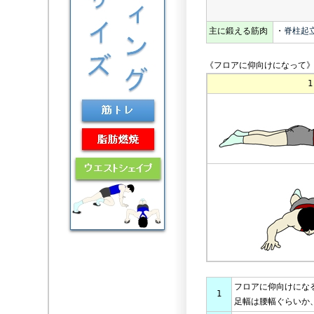
主に鍛える筋肉
・
脊柱起
《フロアに仰向けになって
1
フロアに仰向けにな
1
足幅は腰幅ぐらいか