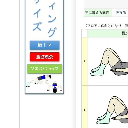
主に鍛える筋肉
・
腹直筋
《フロアに仰向けになり、膝
横
1
2