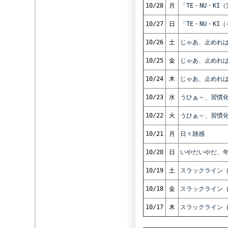
10/28
月
「TE・NU・KI
10/27
日
「TE・NU・KI
10/26
土
じゃあ、止めれ
10/25
金
じゃあ、止めれば
10/24
木
じゃあ、止めれば
10/23
水
うひぁ～、習慣
10/22
火
うひぁ～、習慣
10/21
月
日々雑感
10/20
日
いやだいやだ、
10/19
土
スラックライン
10/18
金
スラックライン
10/17
木
スラックライン