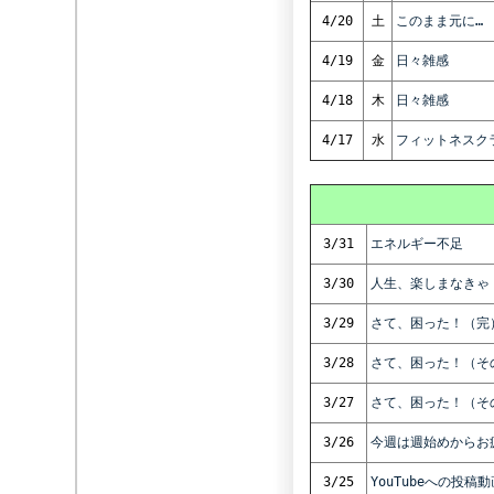
4/20
土
このまま元に…
4/19
金
日々雑感
4/18
木
日々雑感
4/17
水
フィットネスク
3/31
エネルギー不足
3/30
人生、楽しまなきゃ
3/29
さて、困った！（完
3/28
さて、困った！（そ
3/27
さて、困った！（そ
3/26
今週は週始めからお
3/25
YouTubeへの投稿