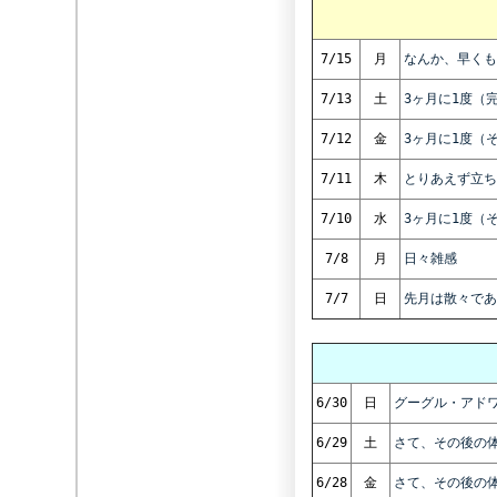
7/15
月
なんか、早くも
7/13
土
3ヶ月に1度（
7/12
金
3ヶ月に1度（
7/11
木
とりあえず立ち
7/10
水
3ヶ月に1度（
7/8
月
日々雑感
7/7
日
先月は散々であ
6/30
日
グーグル・アド
6/29
土
さて、その後の
6/28
金
さて、その後の体