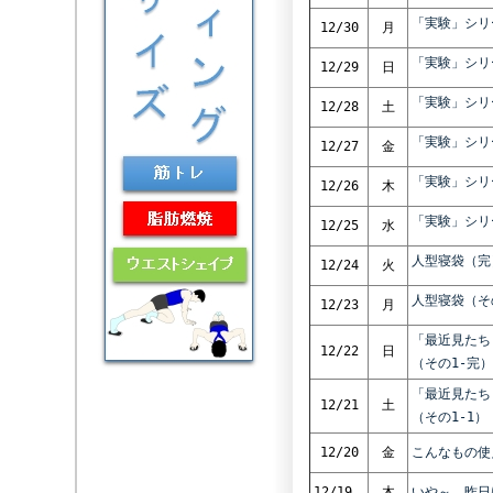
「実験」シリ
12/30
月
「実験」シリ
12/29
日
「実験」シリ
12/28
土
「実験」シリ
12/27
金
「実験」シリ
12/26
木
「実験」シリ
12/25
水
人型寝袋（完
12/24
火
人型寝袋（そ
12/23
月
「最近見たち
12/22
日
（その1-完）
「最近見たち
12/21
土
（その1-1）
12/20
金
こんなもの使
12/19
木
いや～、昨日