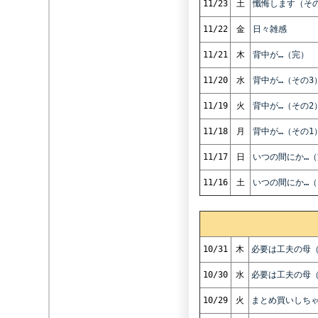
11/23
土
懺悔します（その
11/22
金
日々雑感
11/21
木
背中が…（完）
11/20
水
背中が…（その3
11/19
火
背中が…（その2
11/18
月
背中が…（その1
11/17
日
いつの間にか…（
11/16
土
いつの間にか…（
10/31
木
必要は工夫の母（
10/30
水
必要は工夫の母（
10/29
火
まとめ買いしち