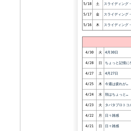
5/18
土
スライディング
5/17
金
スライディング
5/16
木
スライディング
4/30
火
4月30日
4/28
日
ちょっと記憶に
4/27
土
4月27日
4/25
木
今週は疲れが…
4/24
水
頬はちょっと…
4/23
火
タバタプロトコ
4/22
月
日々雑感
4/21
日
日々雑感