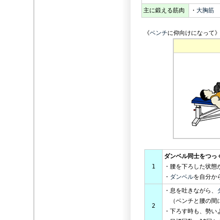
主に鍛える筋肉
・
大胸
《
ベンチ
に仰向けになって
ダンベル同士をつっ
1
・腰を下ろした状態
・
ダンベル
を自分か
・息を吐きながら、
（ベンチと腰の間に
2
・下ろす時も、勢い