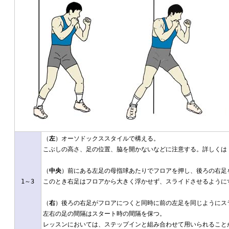
（
左
）オーソドックススタイルで構える。
こぶしの高さ、足の位置、脇を開かないなどに注意する。詳しくは
（
中央
）前にある左足の母指球あたりでフロアを押し、後ろの右足
1～3
このとき右足はフロアから大きく浮かせず、スライドさせるように
（
右
）後ろの右足がフロアにつくと同時に前の左足を同じようにス
左右の足の間隔はスタート時の間隔を保つ。
レッスンにおいては、ステップインと組み合わせて用いられること