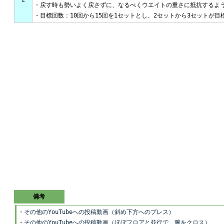
・戻す時も勢いよく戻さずに、なるべくウエイトの重さに抵抗するよ
・目標回数：10回から15回を1セットとし、2セットから3セットが目
備考
・
その他のYouTubeへの投稿動画（斜め下方へのプレス）
・
その他のYouTubeへの投稿動画（ほぼフロアと並行で、腕をクロス）