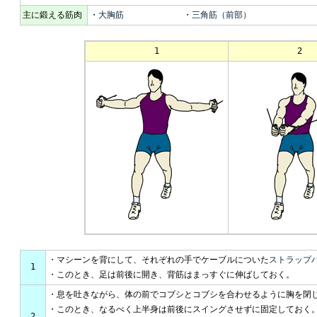
主に鍛える筋肉
・
大胸筋
・
三角筋（前部）
1
2
・マシーンを背にして、それぞれの手でケーブルについた
ストラップ
1
・このとき、足は前後に開き、背筋はまっすぐに伸ばしておく。
・息を吐きながら、体の前でコブシとコブシを合わせるように胸を閉
・このとき、なるべく上半身は前後にスイングさせずに固定しておく
2