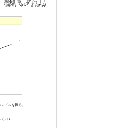
ハンドル
を握る。
じていく。
。