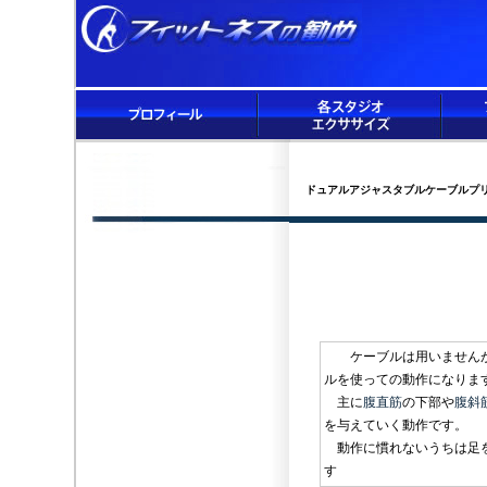
ドュアルアジャスタブルケーブルプ
ケーブルは用いませんが
ルを使っての動作になりま
主に
腹直筋
の下部や
腹斜
を与えていく動作です。
動作に慣れないうちは足を曲
す