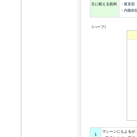
主に鍛える筋肉
・
腹直筋
・
内腹斜
《ハーフ》
マシーンにもよるが
1