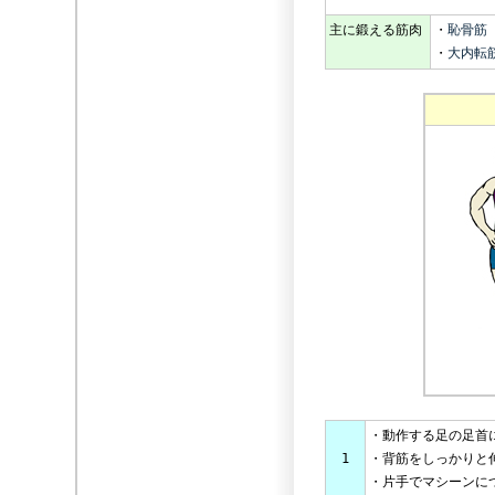
主に鍛える筋肉
・
恥骨筋
・
大内転
・動作する足の足首
1
・背筋をしっかりと
・片手でマシーンに