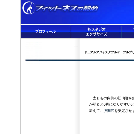
ドュアルアジャスタブルケーブルプ
太ももの内側の筋肉群を鍛
が弱るとO脚になりやすい
鍛えて、
股関節
を安