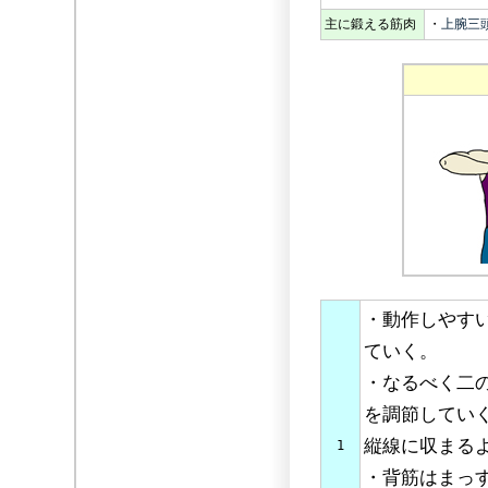
主に鍛える筋肉
・
上腕三
・動作しやす
ていく。
・なるべく二
を調節してい
縦線に収まる
1
・背筋はまっ