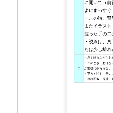
に開いて（前
よにまっすぐ
・この時、背
1
またイラスト
握った手の二
・視線は、真
たは少し離れ
・息を吐きながら肘
・このとき、肘はな
2
が前後に振られない
・下ろす時も、勢い
・目標回数：片腕、1