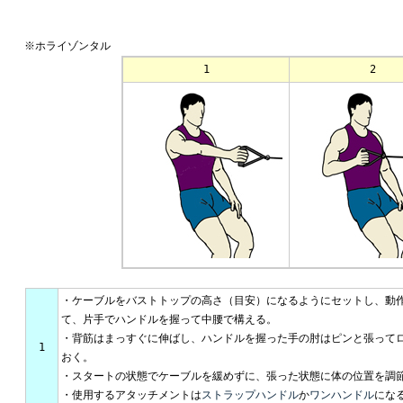
※ホライゾンタル
1
2
・ケーブルをバストトップの高さ（目安）になるようにセットし、動
て、片手でハンドルを握って中腰で構える。
・背筋はまっすぐに伸ばし、ハンドルを握った手の肘はピンと張って
1
おく。
・スタートの状態でケーブルを緩めずに、張った状態に体の位置を調
・使用するアタッチメントは
ストラップハンドル
か
ワンハンドル
にな