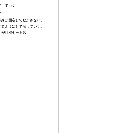
節していく。
る。
半身は固定して動かさない。
するようにして戻していく。
トが目標セット数