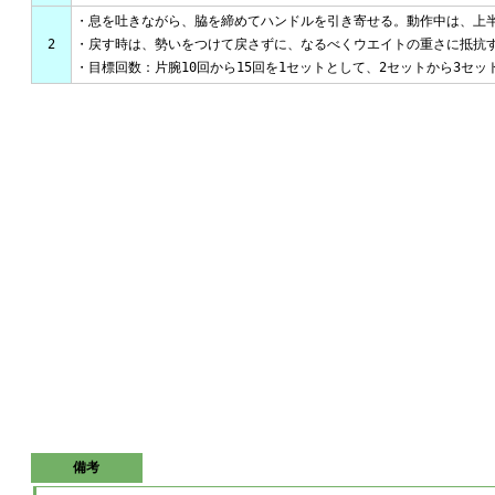
・息を吐きながら、脇を締めてハンドルを引き寄せる。動作中は、上
2
・戻す時は、勢いをつけて戻さずに、なるべくウエイトの重さに抵抗
・目標回数：片腕10回から15回を1セットとして、2セットから3セッ
備考