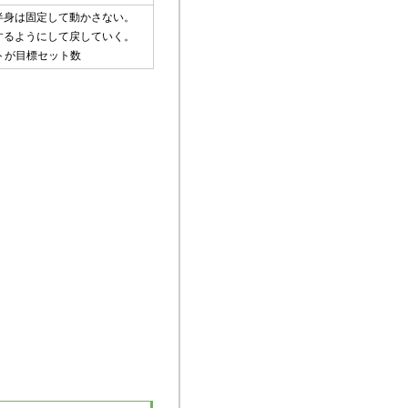
半身は固定して動かさない。
するようにして戻していく。
トが目標セット数