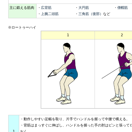
主に鍛える筋肉
・
広背筋
・
大円筋
・
僧帽筋
・
上腕二頭筋
・
三角筋（後部）
など
※ロートゥーハイ
1
2
・動作しやすい足幅を取り、片手でハンドルを握って中腰で構える。
・背筋はまっすぐに伸ばし、ハンドルを握った手の肘はピンと張って
1
おく。