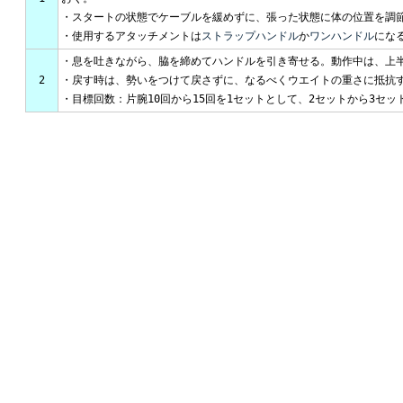
・スタートの状態でケーブルを緩めずに、張った状態に体の位置を調
・使用するアタッチメントは
ストラップハンドル
か
ワンハンドル
にな
・息を吐きながら、脇を締めてハンドルを引き寄せる。動作中は、上
2
・戻す時は、勢いをつけて戻さずに、なるべくウエイトの重さに抵抗
・目標回数：片腕10回から15回を1セットとして、2セットから3セッ