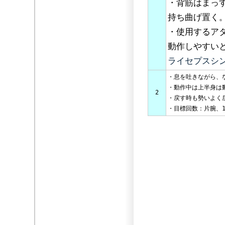
・背筋はまっ
持ち曲げ置く
・使用するア
動作しやすい
ライセプスシ
・息を吐きながら、
・動作中は上半身は
2
・戻す時も勢いよく
・目標回数：片腕、1