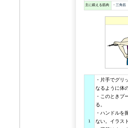
主に鍛える筋肉
・
三角筋
・片手でグリ
なるように体
・このときプ
る。
・ハンドルを
ない。イラス
1