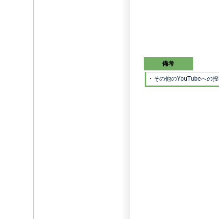
備考
・
その他のYouTubeへ