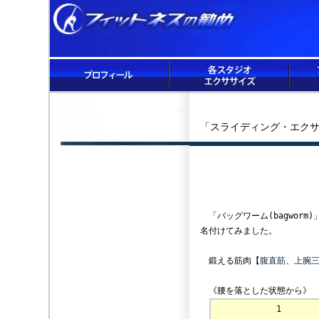
「スライディング・エクサ
「バッグワーム(bagwor
名付けてみました。
鍛える筋肉【
腹直筋
、
上腕
《腰を落とした状態から》
1