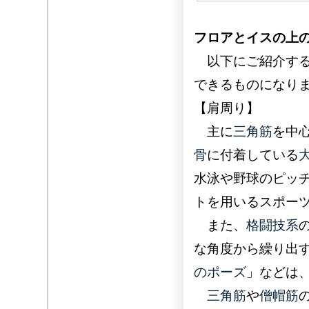
フロアとイスの上
以下にご紹介する
できるものになり
【肩周り】
主に
三角筋
を中
骨
に付着している
水泳や野球のピッ
トを用いるスポー
また、
格闘技系
な角度から繰り出
のポーズ
」などは
三角筋
や
僧帽筋