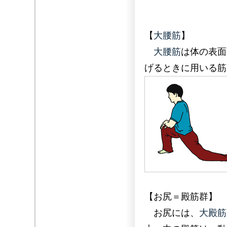
【
大腰筋
】
大腰筋
は体の表面
げるときに用いる筋
【お尻＝殿筋群】
お尻には、
大殿筋