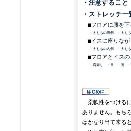
・
注意すること
・
ストレッチ一
■
フロアに腰を下
・
太ももの裏側
・
太も
■
イスに座りなが
・
太ももの内側
・
太も
■
フロアとイスの
・
肩周り
・
首
・
腕
柔軟性をつけるに
ありません。もち
はかなり出て来る