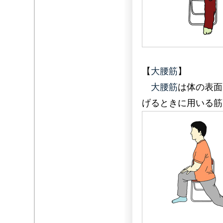
【
大腰筋
】
大腰筋
は体の表面
げるときに用いる筋