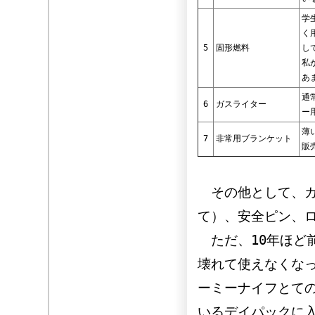
学
く
5
固形燃料
し
私
あ
通
6
ガスライター
ー
薄
7
非常用ブランケット
販
その他として、ガ
て）、安全ピン、
ただ、10年ほど
壊れて使えなくな
ーミーナイフとての
いるデイパックに