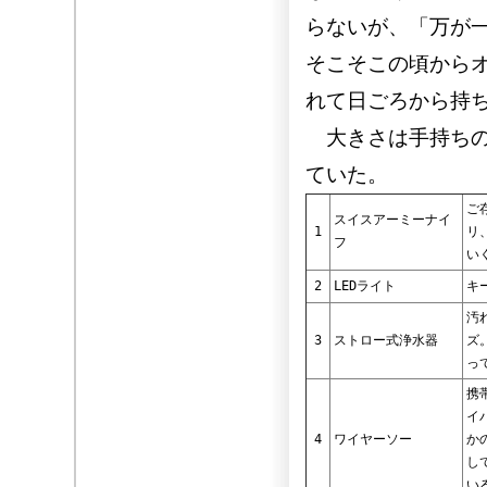
らないが、「万が
そこそこの頃から
れて日ごろから持
大きさは手持ちの
ていた。
ご
スイスアーミーナイ
1
リ
フ
い
2
LEDライト
キ
汚
3
ストロー式浄水器
ズ
っ
携
イ
4
ワイヤーソー
か
し
い