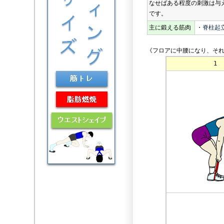
なせばある程度の刺激は与
です。
主に鍛える筋肉
・
脊柱起
《フロアに中腰になり、それ
1