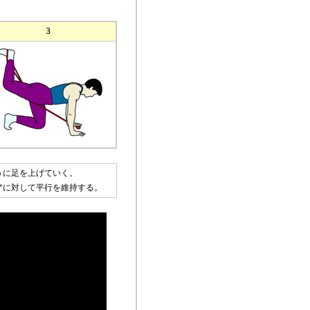
3
うに足を上げていく。
アに対して平行を維持する。