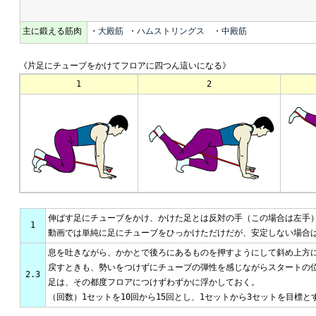
主に鍛える筋肉
・
大殿筋
・
ハムストリングス
・
中殿筋
《片足にチューブをかけてフロアに四つん這いになる》
1
2
伸ばす足にチューブをかけ、かけた足とは反対の手（この場合は左手
1
動画では単純に足にチューブをひっかけただけだが、安定しない場合は
息を吐きながら、かかとで後ろにあるものを押すようにして斜め上方
戻すときも、勢いをつけずにチューブの弾性を感じながらスタートの
2.3
足は、その都度フロアにつけずわずかに浮かしておく。
（回数）1セットを10回から15回とし、1セットから3セットを目標と