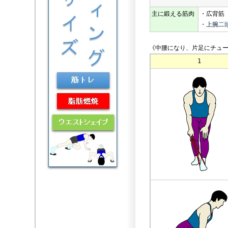
主に鍛える筋肉
・広背筋
・
上腕二
《中腰になり、片足にチュー
1