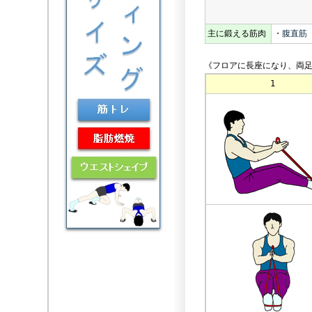
主に鍛える筋肉
・
腹直筋
《フロアに長座になり、両足
1