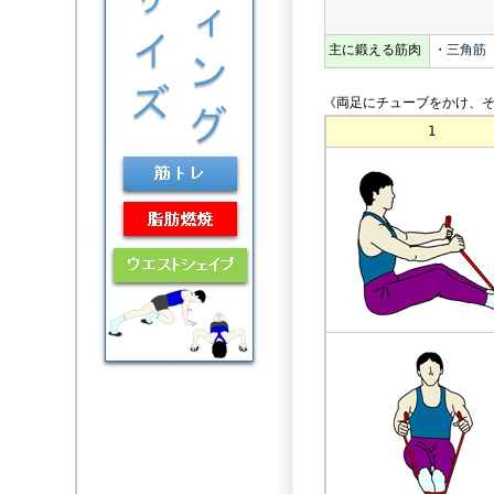
主に鍛える筋肉
・
三角筋
《両足にチューブをかけ、そ
1