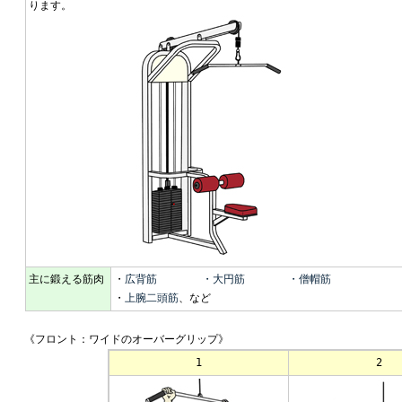
ります。
主に鍛える筋肉
・
広背筋
・大円筋
・僧帽筋
・
上腕二頭筋
、など
《フロント：ワイドのオーバーグリップ》
1
2