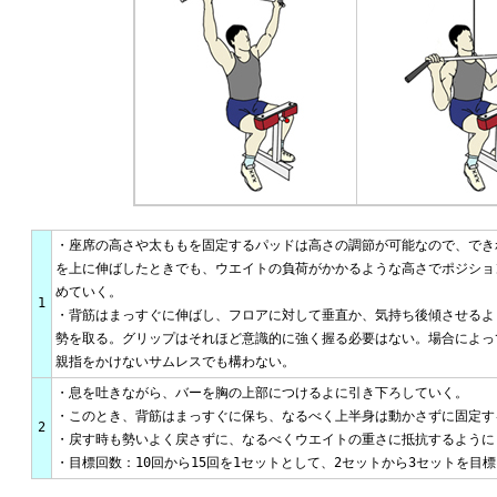
・座席の高さや太ももを固定するパッドは高さの調節が可能なので、でき
を上に伸ばしたときでも、ウエイトの負荷がかかるような高さでポジショ
めていく。
1
・背筋はまっすぐに伸ばし、フロアに対して垂直か、気持ち後傾させるよ
勢を取る。グリップはそれほど意識的に強く握る必要はない。場合によっ
親指をかけないサムレスでも構わない。
・息を吐きながら、バーを胸の上部につけるよに引き下ろしていく。
・このとき、背筋はまっすぐに保ち、なるべく上半身は動かさずに固定す
2
・戻す時も勢いよく戻さずに、なるべくウエイトの重さに抵抗するように
・目標回数：10回から15回を1セットとして、2セットから3セットを目