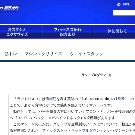
HOME
筋トレ - マシンエクササイズ - ウエイトスタック
ラットプルダウン（Ⅰ）
「ラット(lat)」は
僧帽筋
を表す英語の「latissimus dorsi(
発音
)」の
ことで、肩から背中にかけての筋肉を鍛えていくマシーンです。
動作としては、バーを鎖骨の方に引いていくフロントと、バーを後頭部の
へ 引いていくバック（＝ビハインドネック）の2種類があります。
このマシーンのほかに、グリップが金属製のアームについていて、軌道が
る程度固定された「
フィックストゥ・ラットプルダウン
」というマシーンも