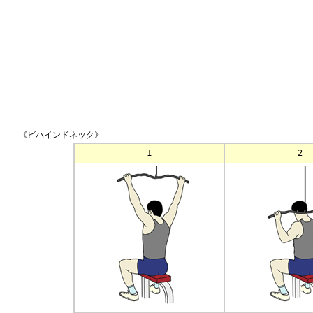
《ビハインドネック》
1
2