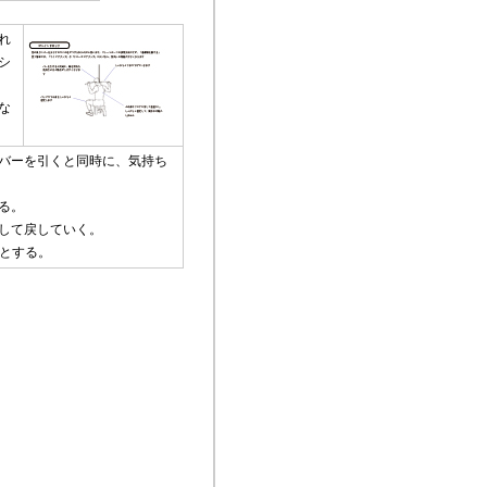
れ
シ
な
バーを引くと同時に、気持ち
る。
して戻していく。
標とする。