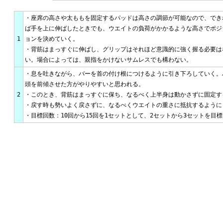
・座席の高さや太ももを固定するパッドは高さの調節が可能なので、でき
ば手を上に伸ばしたときでも、ウエイトの負荷がかかるような高さでポジ
1
ョンを決めていく。
・背筋はまっすぐに伸ばし、グリップはそれほど意識的に強く握る必要は
い。場合によっては、親指をかけないサムレスでも構わない。
・息を吐きながら、バーを首の付け根につけるように引き下ろしていく。
頭を前傾させた方がやりやすいと思われる。
2
・このとき、背筋はまっすぐに保ち、なるべく上半身は動かさずに固定す
・戻す時も勢いよく戻さずに、なるべくウエイトの重さに抵抗するように
・目標回数：10回から15回を1セットとして、2セットから3セットを目