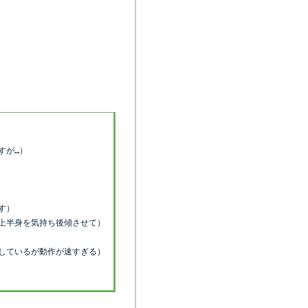
すが…）
す）
ら上半身を気持ち後傾させて）
影しているが動作が速すぎる
）