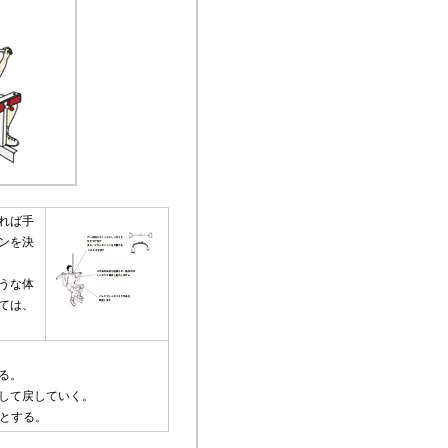
れば手
ンを決
うな体
ては、
る。
して戻していく。
標とする。