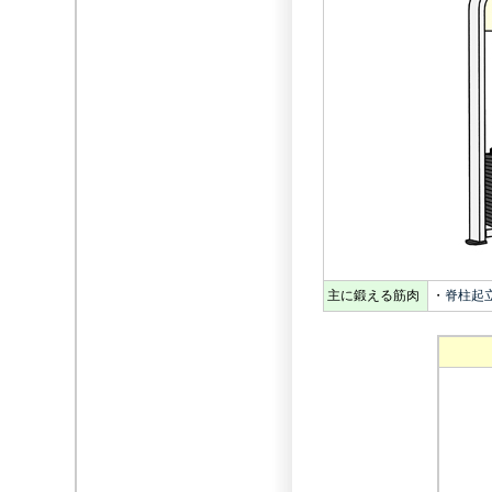
主に鍛える筋肉
・
脊柱起