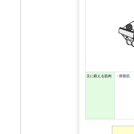
主に鍛える筋肉
・
腓腹筋