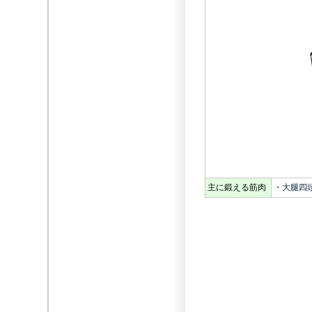
主に鍛える筋肉
・
大腿四