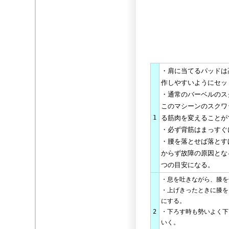
・肩に当てるパッドは
作しやすいようにセッ
・通常のバーベルのス
このマシーンのスクワ
1
る筋肉を変えることが
・必ず背筋はまっすぐ
・腰を落とせば落とす
からず故障の原因とな
つの目安になる。
・息を吐きながら、膝を
・上げきったときに膝を
にする。
2
・下ろす時も勢いよく下
いく。