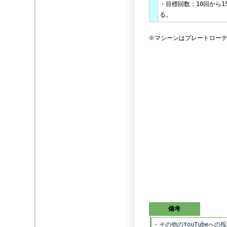
・目標回数：10回から1
る。
※マシーンはプレートローデ
備考
・
その他のYouTube