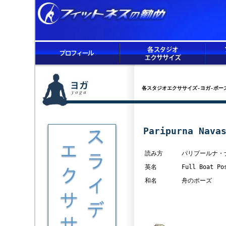
各スタジオエクササイズ-ヨガ-ポー
Paripurna Nava
読み方
パリプールナ・
英名
Full Boat Po
和名
舟のポーズ