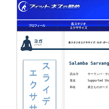
各スタジオエクササイズ-ヨガ-ポー
Salamba Sarva
読み方
サーランバ・サ
英名
Supported S
和名
肩立ちのポーズ