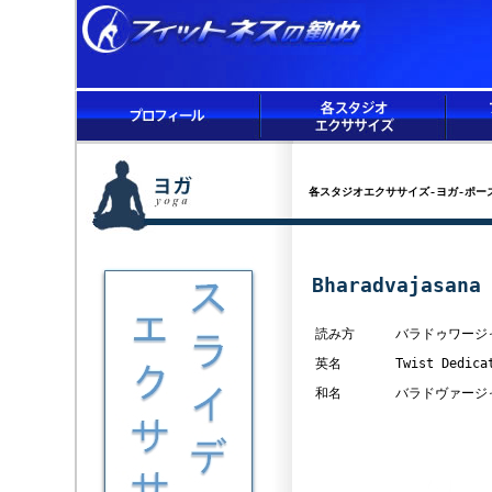
各スタジオエクササイズ-ヨガ-ポー
Bharadvajasa
読み方
バラドゥワージ
英名
Twist Dedica
和名
バラドヴァージ