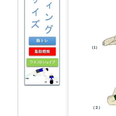
（1）
（２）