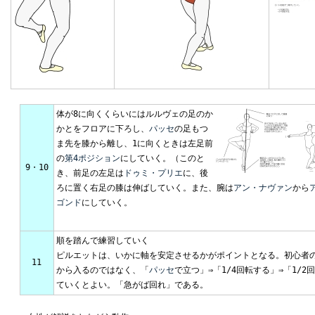
体が8に向くくらいにはルルヴェの足のか
かとをフロアに下ろし、
パッセ
の足もつ
ま先を膝から離し、1に向くときは左足前
の
第4ポジション
にしていく。（このと
9・10
き、前足の左足は
ドゥミ・プリエ
に、後
ろに置く右足の膝は伸ばしていく。また、腕は
アン・ナヴァン
から
ゴンド
にしていく。
順を踏んで練習していく
ピルエットは、いかに軸を安定させるかがポイントとなる。初心者の
11
から入るのではなく、「
パッセ
で立つ」⇒「1/4回転する」⇒「1/
ていくとよい。「急がば回れ」である。