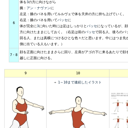
体を
3
の方に向けながら
腕：
アン・ナヴァン
に
左足：膝のバネを用いてルルヴェで体を天井の方に持ち上げていく。
右足：膝のバネを用いて
パッセ
に
6
体が完全に
3
に向いた時には足はしっかりと
パッセ
になっているが、顔
方に向けたままにしておく。（右足は前の
パッセ
で回る人、後ろのパ
回る人、または真横につけるひとな色々だと思います。中にはつま先
側に出ている人もいます。）
顔を正面に向けたままさらに回り、左肩がアゴの下に来るあたりで顔
7・8
越しに正面に向ける。
9
10
⇒
1～10まで連続したイラスト