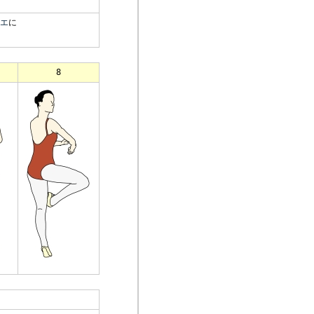
エ
に
8