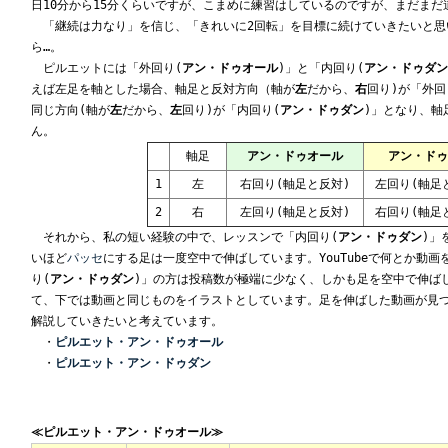
日10分から15分くらいですが、こまめに練習はしているのですが、まだまだ
「継続は力なり」を信じ、「きれいに2回転」を目標に続けていきたいと思
ら…。
ピルエットには「外回り(
アン・ドゥオール
)」と「内回り(
アン・ドゥダン
えば左足を軸とした場合、軸足と反対方向（軸が
左
だから、
右
回り)が「外回
同じ方向(軸が
左
だから、
左
回り)が「内回り(
アン・ドゥダン
)」となり、軸
ん。
軸足
アン・ドゥオール
アン・ドゥ
1
左
右回り(軸足と反対)
左回り(軸足
2
右
左回り(軸足と反対)
右回り(軸足
それから、私の短い経験の中で、レッスンで「内回り(
アン・ドゥダン
)」
いほど
パッセ
にする足は一度空中で伸ばしています。YouTubeで何とか動
り(
アン・ドゥダン
)」の方は投稿数が極端に少なく、しかも足を空中で伸ば
て、下では動画と同じものをイラストとしています。足を伸ばした動画が見
解説していきたいと考えています。
・
ピルエット・アン・ドゥオール
・
ピルエット・アン・ドゥダン
≪
ピルエット・アン・ドゥオール≫