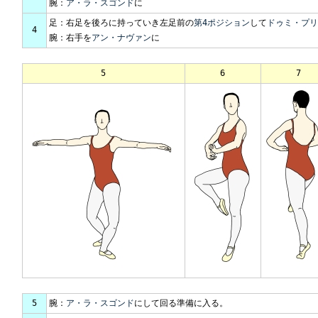
腕：
ア・ラ・スゴンド
に
足：右足を後ろに持っていき左足前の
第4ポジション
して
ドゥミ・プリ
4
腕：右手を
アン・ナヴァン
に
5
6
7
5
腕：
ア・ラ・スゴンド
にして回る準備に入る。