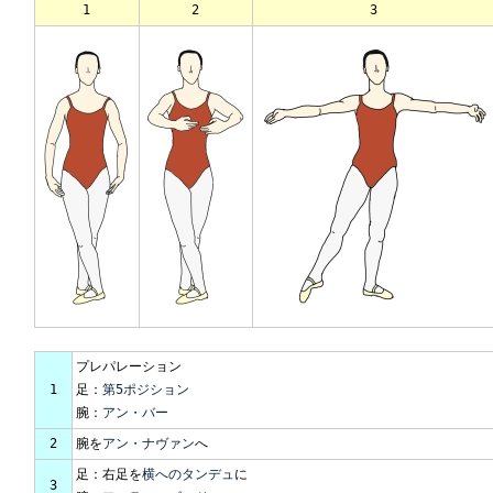
1
2
3
プレパレーション
1
足：
第5ポジション
腕：
アン・バー
2
腕を
アン・ナヴァン
へ
足：右足を
横へのタンデュ
に
3