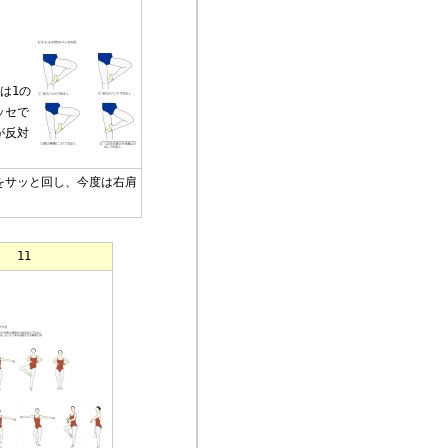
は1の
ッセで
が反対
をサッと回し、今度は右肩
11