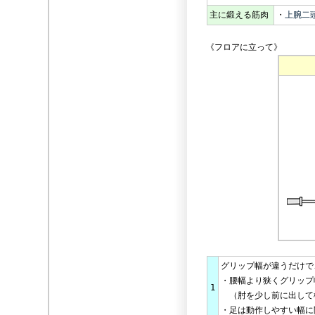
主に鍛える筋肉
・
上腕二
《フロアに立って》
グリップ幅が違うだけで
・腰幅より狭くグリップ
1
（肘を少し前に出して
・足は動作しやすい幅に