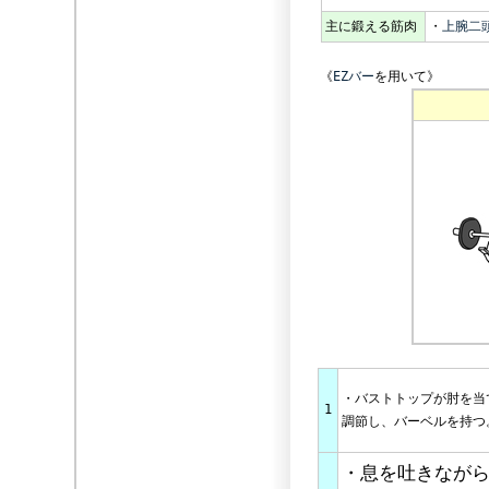
主に鍛える筋肉
・
上腕二
《
EZバー
を用いて》
・バストトップが肘を
1
調節し、バーベルを持つ
・息を吐きなが