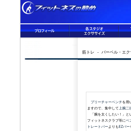
筋トレ - バーベル・エ
プリーチャーベンチ
を用
ますので、集中して
上腕二
「腕を太くしたい！」とい
フィットネスクラブ等に
ベ
トレートバー
よりも
EZバー