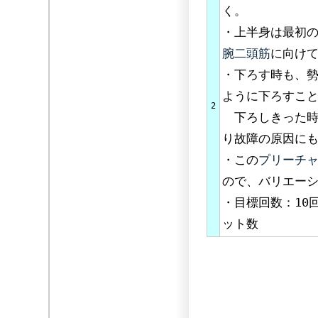
く。
・上半身は最初
腕二頭筋
に向け
・下ろす時も、
ように下ろすこ
2
下ろしきった時
り故障の原因に
・この
プリーチ
ので、バリエー
・目標回数：10
ット数