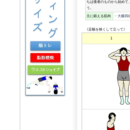
ちは後者のものから始めて
う。
主に鍛える筋肉
・
大腿四
《足幅を狭くして立って》
1