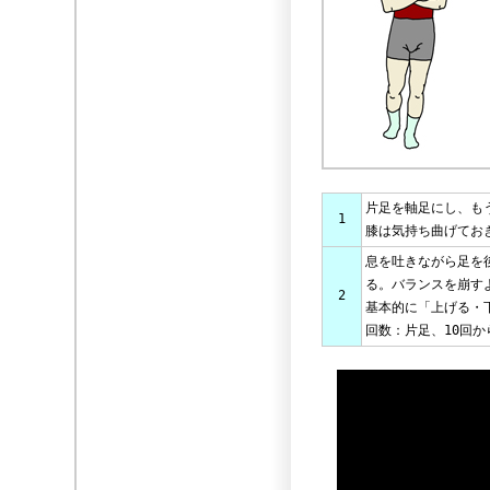
片足を軸足にし、も
1
膝は気持ち曲げてお
息を吐きながら足を
る。バランスを崩す
2
基本的に「上げる・
回数：片足、10回か