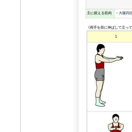
主に鍛える筋肉
・
大腿四
《両手を前に伸ばして立っ
1