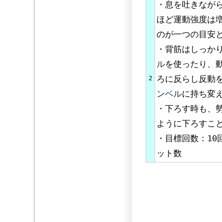
・息を吐きなが
ほど運動強度は
のが一つの目安
・背筋はしっか
ル
を使ったり、
ろに反らし反動
2
ンベル
に持ち変
・下ろす時も、
ように下ろすこ
・目標回数：10
ット数