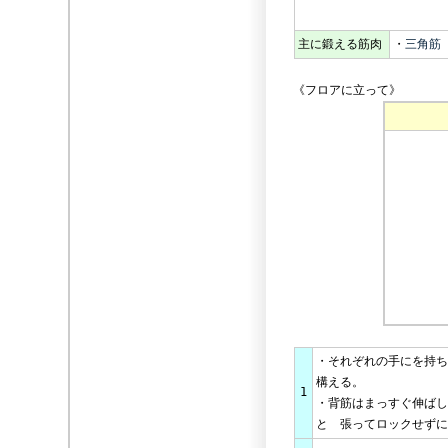
主に鍛える筋肉
・
三角筋
《フロアに立って》
・それぞれの手にを持ち
構える。
1
・背筋はまっすぐ伸ばし
と 張ってロックせずに