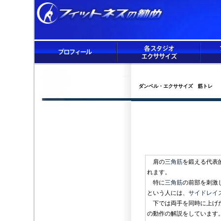
ダンベル・エクササイズ 筋トレ
肩の
三角筋
を鍛える代表
れます。
特に
三角筋
の前部を刺激
という人には、
サイドレイ
下では両手を同時に上げた
の動作の解説を