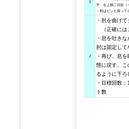
1
平 を
上腕二頭筋
（
・肘はピンと張って
・肘を曲げて
（正確にはこ
・息を吐きな
肘は固定して
・再び、息を
2
態に戻す。こ
るように下ろ
・目標回数：
ト数