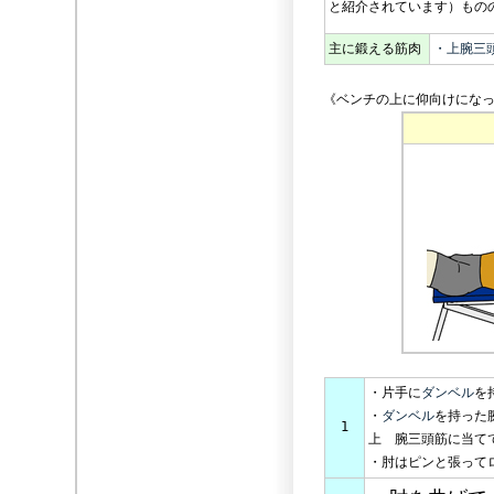
と紹介されています）もの
主に鍛える筋肉
・上腕三
《ベンチの上に仰向けになっ
・片手に
ダンベル
を
・
ダンベル
を持った
1
上 腕三頭筋に当て
・肘はピンと張って