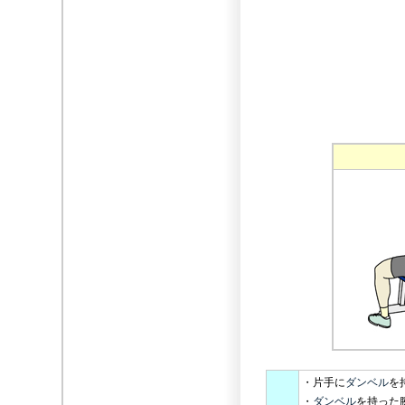
・片手に
ダンベル
を
・
ダンベル
を持った