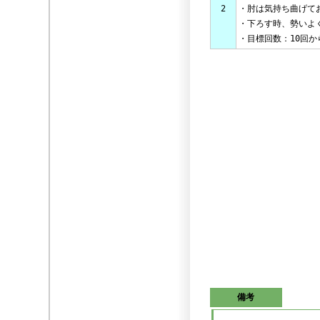
2
・肘は気持ち曲げて
・下ろす時、勢いよ
・目標回数：10回か
備考