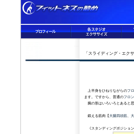
「スライディング・エクサ
上半身をひねりながらの
フ
ます。ですから、普通の
フロ
腕の形はいろいろとあると思
鍛える筋肉【
大腿四頭筋
、
《スタンディングポジション