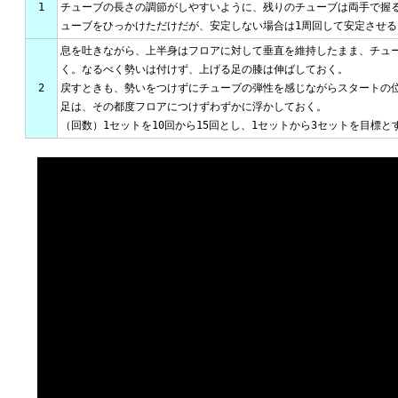
1
チューブの長さの調節がしやすいように、残りのチューブは両手で握
ューブをひっかけただけだが、安定しない場合は1周回して安定させる
息を吐きながら、上半身はフロアに対して垂直を維持したまま、チュ
く。なるべく勢いは付けず、上げる足の膝は伸ばしておく。
2
戻すときも、勢いをつけずにチューブの弾性を感じながらスタートの
足は、その都度フロアにつけずわずかに浮かしておく。
（回数）1セットを10回から15回とし、1セットから3セットを目標と