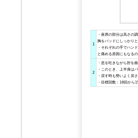
・座席の部分は高さの調
胸をパッドにしっかりと
1
・それぞれの手でハンド
と痛める原因にもなるの
・息を吐きながら肘を曲
・このとき、上半身はパ
2
・戻す時も勢いよく戻さ
・目標回数：10回から