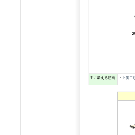
主に鍛える筋肉
・
上腕二