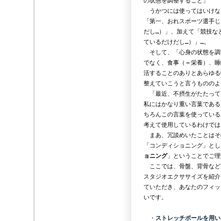
の状態を調整すること」
うかつには使ってはいけな
「第一、おれスポーツ選手じ
だし…）」、加えて「競技な
ているだけだし…）」…。
そして、「心身の状態を調
でなく、食事（＝栄養）、睡
活することのありとあらゆる
整えていこうと言うもののよ
「最近、不摂生がたたって
私にはかなり重い言葉である
ちろんこの言葉を使っている
考えて使用しているわけでは
まあ、冗談めいたことはそ
「コンディショニング」とし
ョニング
」ということでご理
ここでは、骨盤、背骨など
スタジオエクササイズを紹介
ていただき、あなたのフィッ
いです。
・
ストレッチポールを用い