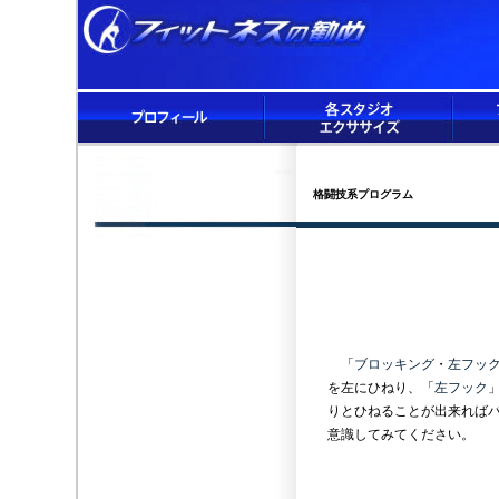
格闘技系プログラム
「
ブロッキング
・
左フッ
を左にひねり、「
左フック
りとひねることが出来れば
意識してみてください。