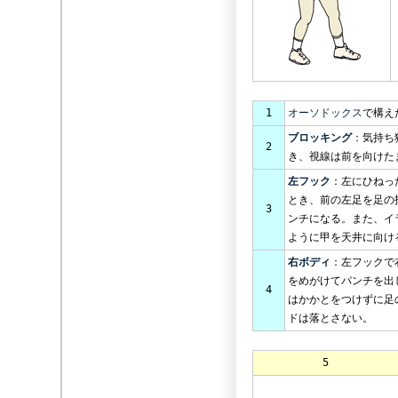
1
オーソドックス
で構え
ブロッキング
：気持ち
2
き、視線は前を向けた
左フック
：左にひねっ
とき、前の左足を足の
3
ンチになる。また、イ
ように甲を天井に向け
右ボディ
：左フックで
をめがけてパンチを出
4
はかかとをつけずに足
ドは落とさない。
5