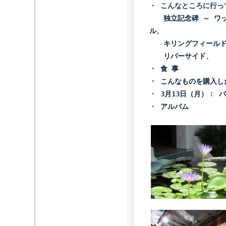
・ こんなところに行っ
独立記念碑 ～ ワ
ル
、
キリングフィール
リバーサイド
、
・
食 事
・
こんなものを購入した
・
3月13日（月）： 
・
アルバム