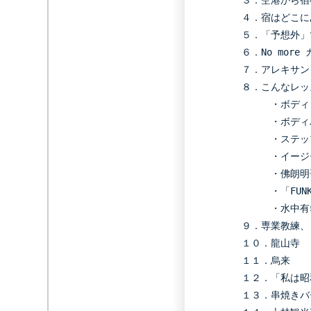
３．
空港から宿
４．
宿はどこに
５．
「予想外」
６．
No mor
７．
アレキサン
８．こんなレッ
・
ボディ
・
ボディ
・
ステッ
・
イージ
・
佛朗明
・
「FUN
・
水中有
９．
専業教練、
１０．
龍山寺
１１．
烏来
１２．
「私は昭
１３．
串焼きバ