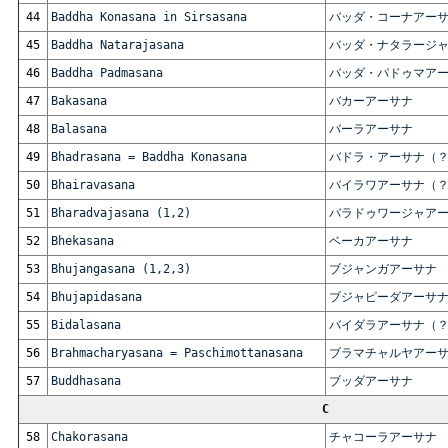
44
Baddha Konasana in Sirsasana
バッダ・コーナアー
45
Baddha Natarajasana
バッダ・ナタラージ
46
Baddha Padmasana
バッダ・パドゥマア
47
Bakasana
バカーアーサナ
48
Balasana
バーラアーサナ
49
Bhadrasana = Baddha Konasana
バドラ・アーサナ（
50
Bhairavasana
バイラワアーサナ（
51
Bharadvajasana (1,2)
バラドゥワージャア
52
Bhekasana
ベーカアーサナ
53
Bhujangasana (1,2,3)
ブジャンガアーサナ
54
Bhujapidasana
ブジャピーダアーサ
55
Bidalasana
バイダラアーサナ（
56
Brahmacharyasana = Paschimottanasana
ブラマチャルヤアー
57
Buddhasana
ブッダアーサナ
C
58
Chakorasana
チャコーラアーサナ