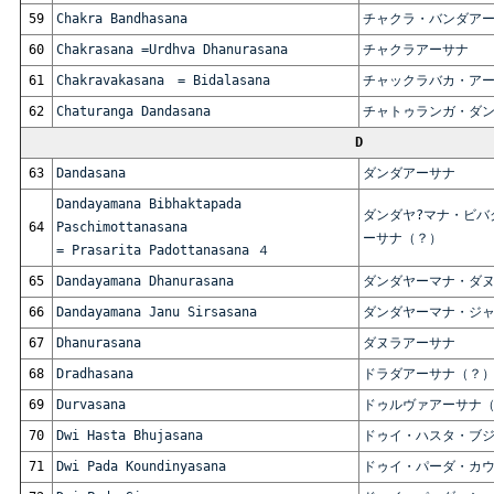
59
Chakra Bandhasana
チャクラ・バンダア
60
Chakrasana =Urdhva Dhanurasana
チャクラアーサナ
61
Chakravakasana = Bidalasana
チャックラバカ・ア
62
Chaturanga Dandasana
チャトゥランガ・ダ
D
63
Dandasana
ダンダアーサナ
Dandayamana Bibhaktapada
ダンダヤ?マナ・ビバ
64
Paschimottanasana
ーサナ（？）
= Prasarita Padottanasana ４
65
Dandayamana Dhanurasana
ダンダヤーマナ・ダ
66
Dandayamana Janu Sirsasana
ダンダヤーマナ・ジ
67
Dhanurasana
ダヌラアーサナ
68
Dradhasana
ドラダアーサナ（？
69
Durvasana
ドゥルヴァアーサナ
70
Dwi Hasta Bhujasana
ドゥイ・ハスタ・ブ
71
Dwi Pada Koundinyasana
ドゥイ・パーダ・カ