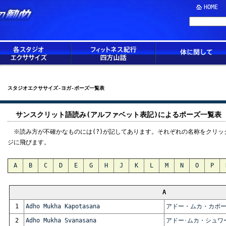
HOME
スタジオエクササイズ-ヨガ-ポーズ一覧表
サンスクリット語読み(アルファベット表記)によるポーズ一覧表
※読み方が不確かなものには(?)が記してあります。それぞれの名称をクリッ
ジに飛びます。
A
B
C
D
E
G
H
J
K
L
M
N
O
P
A
1
Adho Mukha Kapotasana
アドー・ムカ・カポ
2
Adho Mukha Svanasana
アドー･ムカ・シュワ