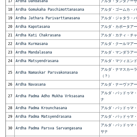
17
Ardha Dandasana
アルダ・ダンダアー
18
Ardha Gomukaha Paschimottanasana
アルダ・ゴームカ・
19
Ardha Jathara Parivarttanasana
アルダ・ジャタラ・
20
Ardha Kapotasana
アルダ・カポータア
21
Ardha Kati Chakrasana
アルダ・カティ・チ
22
Ardha Kurmasana
アルダ・クールマア
23
Ardha Mandalasana
アルダ・マンダラア
24
Ardha Matsyendrasana
アルダ・マツィエン
アルダ・ナマスカー
25
Ardha Namaskar Parsvakonasana
（？）
26
Ardha Navasana
アルダ・ナーヴァア
アルダ・パッドゥマ
27
Ardha Padma Adho Mukha Vrksasana
ナ
28
Ardha Padma Krounchasana
アルダ・パッドゥマ
29
Ardha Padma Matsyendrasana
アルダ・パッドゥマ
アルダ・パッドゥマ
30
Ardha Padma Parsva Sarvangasana
サナ