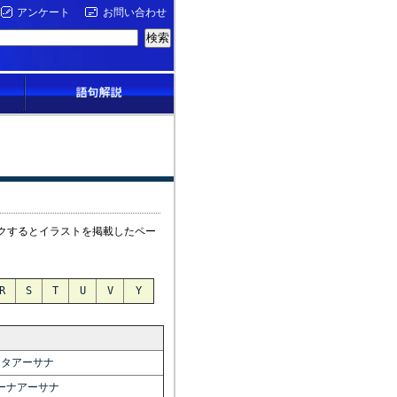
アンケート
お問い合わせ
クするとイラストを掲載したペー
R
S
T
U
V
Y
ータアーサナ
ーナアーサナ