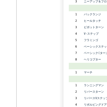
3
ニーアップ＆フロ
1
バックランジ
2
ヒールタッチ
3
ピボットターン
4
V-ステップ
5
フラミンゴ
6
ベーシックステッ
7
ベーシック(ター
8
ヘリコプター
1
マーチ
1
ランニングマン
2
リバースターン
3
リバースVステッ
4
リボルビングドア