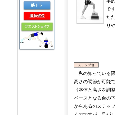
本
で
た
り
私の知っている限
高さの調節が可能
《本体と高さを調
ベースとなる台の
からあるのステッ
くのですが、足が